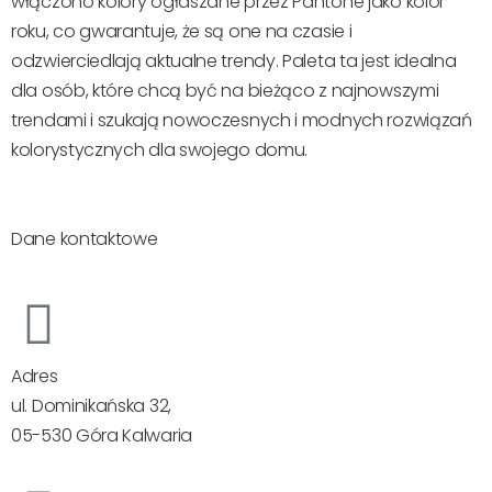
włączono kolory ogłaszane przez Pantone jako kolor
roku, co gwarantuje, że są one na czasie i
odzwierciedlają aktualne trendy. Paleta ta jest idealna
dla osób, które chcą być na bieżąco z najnowszymi
trendami i szukają nowoczesnych i modnych rozwiązań
kolorystycznych dla swojego domu.
Alpine Lake
Baltic Sand
Blue Mist
Concrete
Forrest Green
Golden Hour
Hot Chill
Ink
Raspberry
Red Velvet
Sage
Salty Caramel
Solid Grey
Sunflower
Sweet Apricoat
Dane kontaktowe
Adres
ul. Dominikańska 32,
05-530 Góra Kalwaria