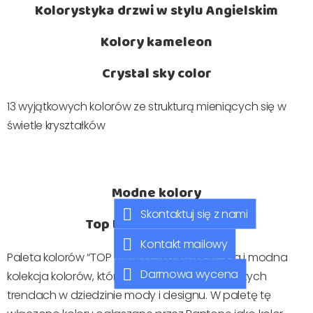
Kolorystyka drzwi w stylu Angielskim
Kolory kameleon
Crystal sky color
13 wyjątkowych kolorów ze strukturą mieniących się w
świetle kryształków
Azure
Coffe & Milk
Lagoon
Lunar Glow
Moss
Savanna
Basalt White
Carbon
Cobalt Blue
Dark Bronze
Dark Grey
Dark Mint
Graphite Black
Grey Aluminium
Limestone
Magnolia BlossomMedium
Medium Grey
Rusty Bronze
Silver Grey
Modne kolory
Skontaktuj się z nami
Top trends color 2023
Kontakt mailowy
Paleta kolorów “TOP TRENDS” to nowoczesna i modna
Darmowa wycena
kolekcja kolorów, która opiera się na najnowszych
trendach w dziedzinie mody i designu. W paletę tę