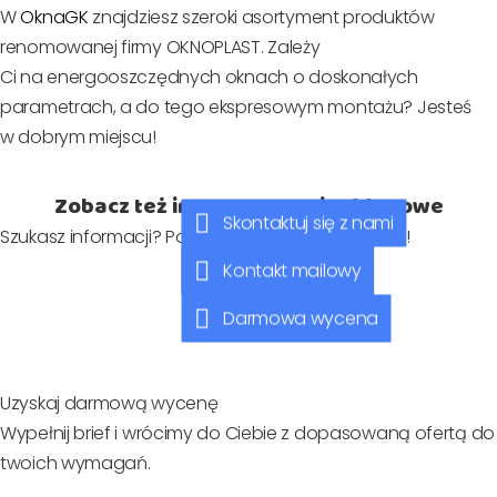
W
OknaGK
znajdziesz szeroki asortyment produktów
renomowanej firmy OKNOPLAST. Zależy
Ci na energooszczędnych oknach o doskonałych
parametrach, a do tego ekspresowym montażu? Jesteś
w dobrym miejscu!
Zobacz też inne nasze wpisy blogowe
Skontaktuj się z nami
Szukasz informacji? Poznaj nasze wpisy blogowe!
Kontakt mailowy
Darmowa wycena
Uzyskaj darmową wycenę
Wypełnij brief i wrócimy do Ciebie z dopasowaną ofertą do
twoich wymagań.