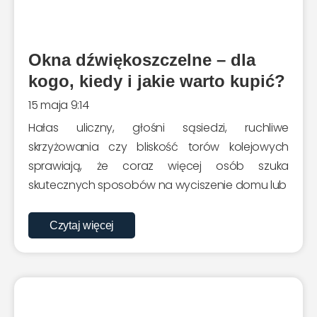
Twojego
wnętrza.
Zapraszamy
Okna dźwiękoszczelne – dla
do lektury!
kogo, kiedy i jakie warto kupić?
15 maja 9:14
Zobacz co
Hałas uliczny, głośni sąsiedzi, ruchliwe
piszemy
skrzyżowania czy bliskość torów kolejowych
sprawiają, że coraz więcej osób szuka
skutecznych sposobów na wyciszenie domu lub
Czytaj więcej