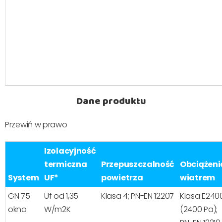
Dane produktu
Przewiń w prawo
Izolacyjność
termiczna
Przepuszczalność
Obciążeni
System
UF*
powietrza
wiatrem
GN 75
Uf od 1,35
Klasa 4; PN-EN 12207
Klasa E240
okno
W/m2K
(2400 Pa);