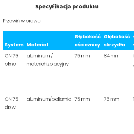
Specyfikacja produktu
Przewiń w prawo
Głębokość
Głębokość
System
Materiał
ościeżnicy
skrzydła
GN 75
aluminium /
75 mm
84 mm
okno
materiał izolacyjny
GN 75
aluminium/poliamid
75 mm
75 mm
drzwi