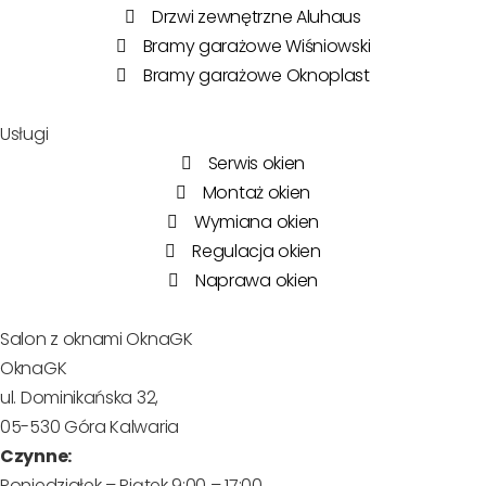
Drzwi zewnętrzne Aluhaus
Bramy garażowe Wiśniowski
Bramy garażowe Oknoplast
Usługi
Serwis okien
Montaż okien
Wymiana okien
Regulacja okien
Naprawa okien
Salon z oknami OknaGK
OknaGK
ul. Dominikańska 32,
05-530 Góra Kalwaria
Czynne:
Poniedziałek – Piątek 9:00 – 17:00