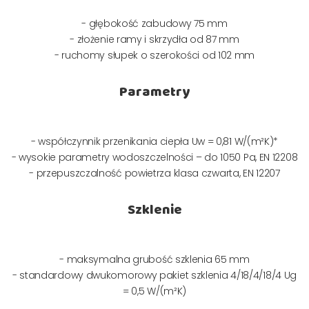
- głębokość zabudowy 75 mm
- złożenie ramy i skrzydła od 87 mm
- ruchomy słupek o szerokości od 102 mm
Parametry
- współczynnik przenikania ciepła Uw = 0,81 W/(m²K)*
- wysokie parametry wodoszczelności – do 1050 Pa, EN 12208
- przepuszczalność powietrza klasa czwarta, EN 12207
Szklenie
- maksymalna grubość szklenia 65 mm
- standardowy dwukomorowy pakiet szklenia 4/18/4/18/4 Ug
= 0,5 W/(m²K)