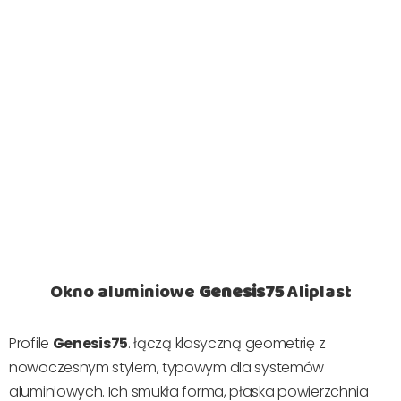
Okno aluminiowe
Genesis75
Aliplast
Profile
Genesis75
. łączą klasyczną geometrię z
nowoczesnym stylem, typowym dla systemów
aluminiowych. Ich smukła forma, płaska powierzchnia