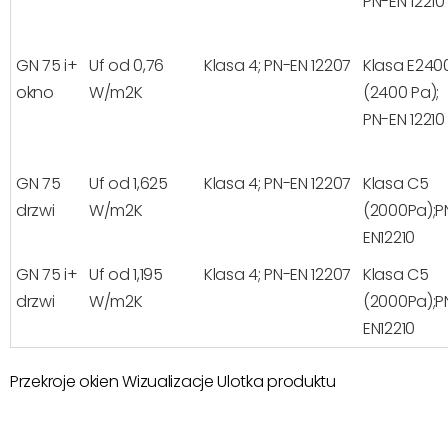
PN-EN 12210
GN 75 i+
Uf od 0,76
Klasa 4; PN-EN 12207
Klasa E240
okno
W/m2K
(2400 Pa);
PN-EN 12210
GN 75
Uf od 1,625
Klasa 4; PN-EN 12207
Klasa C5
drzwi
W/m2K
(2000Pa);P
EN12210
GN 75 i+
Uf od 1,195
Klasa 4; PN-EN 12207
Klasa C5
drzwi
W/m2K
(2000Pa);P
EN12210
Przekroje okien
Wizualizacje
Ulotka produktu