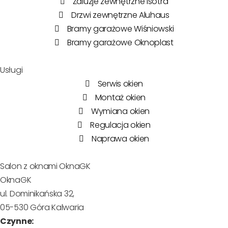
Żaluzje zewnętrzne Isotra
Drzwi zewnętrzne Aluhaus
Bramy garażowe Wiśniowski
Bramy garażowe Oknoplast
Usługi
Serwis okien
Montaż okien
Wymiana okien
Regulacja okien
Naprawa okien
Salon z oknami OknaGK
OknaGK
ul. Dominikańska 32,
05-530 Góra Kalwaria
Czynne: