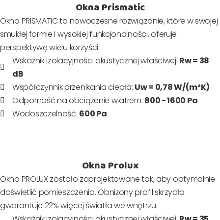
Okna Prismatic
Okno PRISMATIC to nowoczesne rozwiązanie, które w swojej
smukłej formie i wysokiej funkcjonalności, oferuje
perspektywę wielu korzyści.
Wskaźnik izolacyjności akustycznej właściwej:
Rw = 38
dB
Współczynnik przenikania ciepła:
Uw = 0,78 W/(m²K)
Odporność na obciążenie wiatrem:
800 - 1600 Pa
Wodoszczelność:
600 Pa
Okna Prolux
Okno PROLUX zostało zaprojektowane tak, aby optymalnie
doświetlić pomieszczenia. Obniżony profil skrzydła
gwarantuje 22% więcej światła we wnętrzu.
Wskaźnik izolacyjności akustycznej właściwej:
Rw = 35